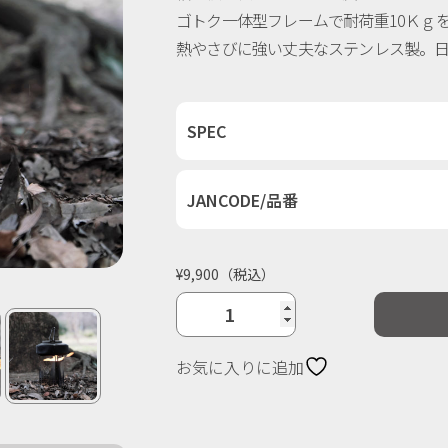
ゴトク一体型フレームで耐荷重10Ｋｇ
熱やさびに強い丈夫なステンレス製。
SPEC
JANCODE/品番
¥
9,900
（税込）
パ
イ
お気に入りに追加
ロ