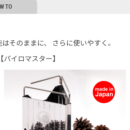
W TO
マ
ス
タ
はそのままに、 さらに使いやすく。
ー
【パイロマスター】
２
個