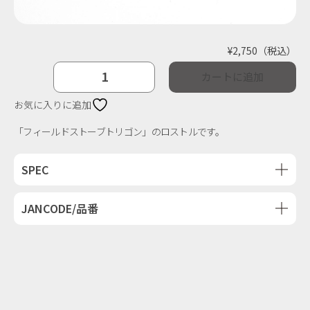
¥
2,750
（税込）
ト
カートに追加
リ
ゴ
お気に入りに追加
ン
「フィールドストーブトリゴン」のロストルです。
ロ
ス
SPEC
ト
ル
JANCODE/品番
個